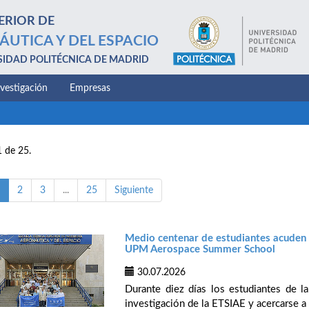
ERIOR DE
ÁUTICA Y DEL ESPACIO
SIDAD POLITÉCNICA DE MADRID
nvestigación
Empresas
1 de 25.
2
3
...
25
Siguiente
Medio centenar de estudiantes acuden d
UPM Aerospace Summer School
30.07.2026
Durante diez días los estudiantes de 
investigación de la ETSIAE y acercarse a 