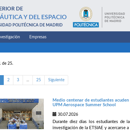
ERIOR DE
ÁUTICA Y DEL ESPACIO
SIDAD POLITÉCNICA DE MADRID
nvestigación
Empresas
1 de 25.
2
3
...
25
Siguiente
Medio centenar de estudiantes acuden d
UPM Aerospace Summer School
30.07.2026
Durante diez días los estudiantes de 
investigación de la ETSIAE y acercarse a 