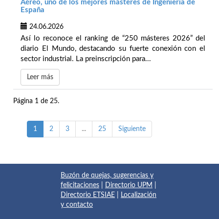
Aéreo, uno de los mejores másteres de Ingeniería de
España
24.06.2026
Así lo reconoce el ranking de “250 másteres 2026” del
diario El Mundo, destacando su fuerte conexión con el
sector industrial. La preinscripción para...
Leer más
Página 1 de 25.
1
2
3
...
25
Siguiente
Buzón de quejas, sugerencias y
felicitaciones
|
Directorio UPM
|
Directorio ETSIAE
|
Localización
y contacto