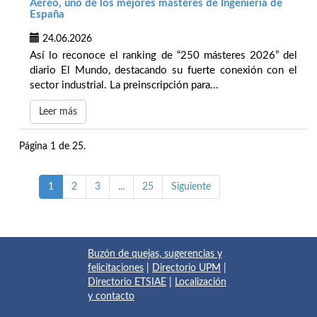
Aéreo, uno de los mejores másteres de Ingeniería de
España
24.06.2026
Así lo reconoce el ranking de “250 másteres 2026” del
diario El Mundo, destacando su fuerte conexión con el
sector industrial. La preinscripción para...
Leer más
Página 1 de 25.
1
2
3
...
25
Siguiente
Buzón de quejas, sugerencias y
felicitaciones
|
Directorio UPM
|
Directorio ETSIAE
|
Localización
y contacto