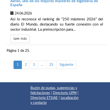
Aéreo, uno de los mejores másteres de Ingeniería de
España
24.06.2026
Así lo reconoce el ranking de “250 másteres 2026” del
diario El Mundo, destacando su fuerte conexión con el
sector industrial. La preinscripción para...
Leer más
Página 1 de 25.
1
2
3
...
25
Siguiente
Buzón de quejas, sugerencias y
felicitaciones
|
Directorio UPM
|
Directorio ETSIAE
|
Localización
y contacto