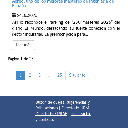
Aéreo, uno de los mejores másteres de Ingeniería de
España
24.06.2026
Así lo reconoce el ranking de “250 másteres 2026” del
diario El Mundo, destacando su fuerte conexión con el
sector industrial. La preinscripción para...
Leer más
Página 1 de 25.
1
2
3
...
25
Siguiente
Buzón de quejas, sugerencias y
felicitaciones
|
Directorio UPM
|
Directorio ETSIAE
|
Localización
y contacto