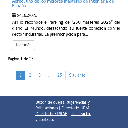
Aéreo, uno de los mejores másteres de Ingeniería de
España
24.06.2026
Así lo reconoce el ranking de “250 másteres 2026” del
diario El Mundo, destacando su fuerte conexión con el
sector industrial. La preinscripción para...
Leer más
Página 1 de 25.
1
2
3
...
25
Siguiente
Buzón de quejas, sugerencias y
felicitaciones
|
Directorio UPM
|
Directorio ETSIAE
|
Localización
y contacto