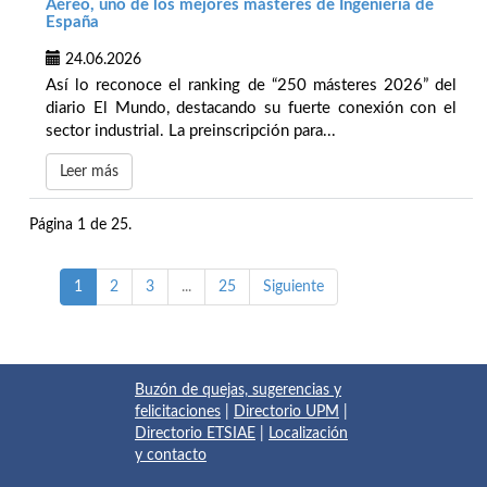
Aéreo, uno de los mejores másteres de Ingeniería de
España
24.06.2026
Así lo reconoce el ranking de “250 másteres 2026” del
diario El Mundo, destacando su fuerte conexión con el
sector industrial. La preinscripción para...
Leer más
Página 1 de 25.
1
2
3
...
25
Siguiente
Buzón de quejas, sugerencias y
felicitaciones
|
Directorio UPM
|
Directorio ETSIAE
|
Localización
y contacto