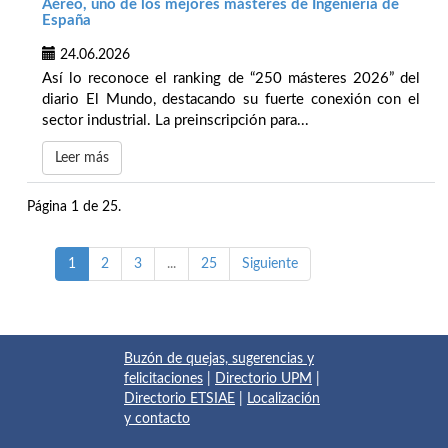
Aéreo, uno de los mejores másteres de Ingeniería de
España
24.06.2026
Así lo reconoce el ranking de “250 másteres 2026” del
diario El Mundo, destacando su fuerte conexión con el
sector industrial. La preinscripción para...
Leer más
Página 1 de 25.
1
2
3
...
25
Siguiente
Buzón de quejas, sugerencias y
felicitaciones
|
Directorio UPM
|
Directorio ETSIAE
|
Localización
y contacto