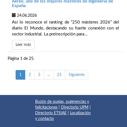
Aéreo, uno de los mejores másteres de Ingeniería de
España
24.06.2026
Así lo reconoce el ranking de “250 másteres 2026” del
diario El Mundo, destacando su fuerte conexión con el
sector industrial. La preinscripción para...
Leer más
Página 1 de 25.
1
2
3
...
25
Siguiente
Buzón de quejas, sugerencias y
felicitaciones
|
Directorio UPM
|
Directorio ETSIAE
|
Localización
y contacto