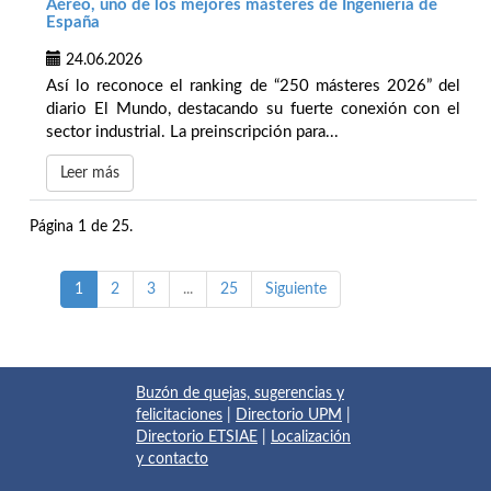
Aéreo, uno de los mejores másteres de Ingeniería de
España
24.06.2026
Así lo reconoce el ranking de “250 másteres 2026” del
diario El Mundo, destacando su fuerte conexión con el
sector industrial. La preinscripción para...
Leer más
Página 1 de 25.
1
2
3
...
25
Siguiente
Buzón de quejas, sugerencias y
felicitaciones
|
Directorio UPM
|
Directorio ETSIAE
|
Localización
y contacto