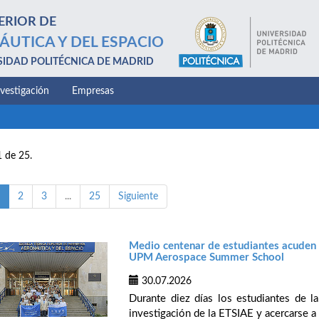
ERIOR DE
ÁUTICA Y DEL ESPACIO
SIDAD POLITÉCNICA DE MADRID
nvestigación
Empresas
1 de 25.
2
3
...
25
Siguiente
Medio centenar de estudiantes acuden d
UPM Aerospace Summer School
30.07.2026
Durante diez días los estudiantes de 
investigación de la ETSIAE y acercarse a 