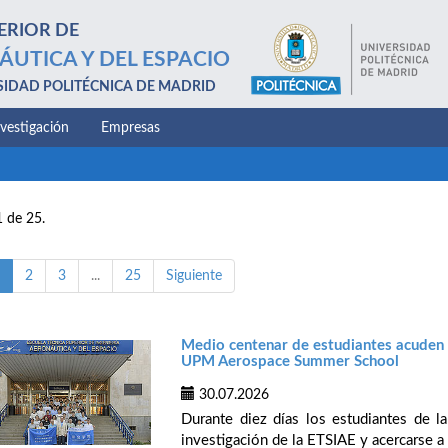
ERIOR DE
ÁUTICA Y DEL ESPACIO
SIDAD POLITÉCNICA DE MADRID
nvestigación
Empresas
1 de 25.
2
3
...
25
Siguiente
Medio centenar de estudiantes acuden d
UPM Aerospace Summer School
30.07.2026
Durante diez días los estudiantes de 
investigación de la ETSIAE y acercarse a 