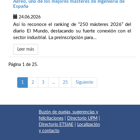
Aéreo, uno de los mejores másteres de Ingeniería de
España
24.06.2026
Así lo reconoce el ranking de “250 másteres 2026” del
diario El Mundo, destacando su fuerte conexión con el
sector industrial. La preinscripción para...
Leer más
Página 1 de 25.
1
2
3
...
25
Siguiente
Buzón de quejas, sugerencias y
felicitaciones
|
Directorio UPM
|
Directorio ETSIAE
|
Localización
y contacto