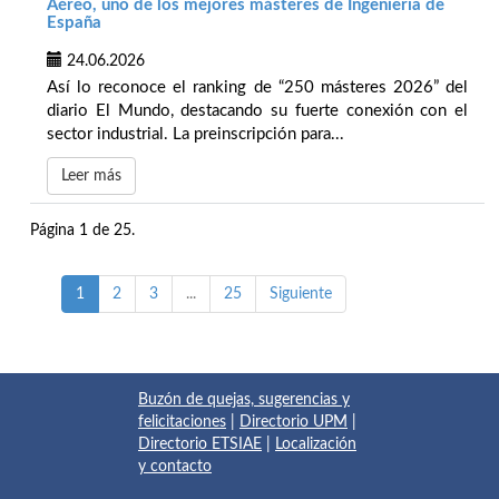
Aéreo, uno de los mejores másteres de Ingeniería de
España
24.06.2026
Así lo reconoce el ranking de “250 másteres 2026” del
diario El Mundo, destacando su fuerte conexión con el
sector industrial. La preinscripción para...
Leer más
Página 1 de 25.
1
2
3
...
25
Siguiente
Buzón de quejas, sugerencias y
felicitaciones
|
Directorio UPM
|
Directorio ETSIAE
|
Localización
y contacto