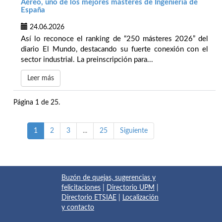
Aéreo, uno de los mejores másteres de Ingeniería de
España
24.06.2026
Así lo reconoce el ranking de “250 másteres 2026” del
diario El Mundo, destacando su fuerte conexión con el
sector industrial. La preinscripción para...
Leer más
Página 1 de 25.
1
2
3
...
25
Siguiente
Buzón de quejas, sugerencias y
felicitaciones
|
Directorio UPM
|
Directorio ETSIAE
|
Localización
y contacto