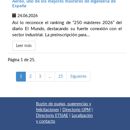
Aéreo, uno de los mejores másteres de Ingeniería de
España
24.06.2026
Así lo reconoce el ranking de “250 másteres 2026” del
diario El Mundo, destacando su fuerte conexión con el
sector industrial. La preinscripción para...
Leer más
Página 1 de 25.
1
2
3
...
25
Siguiente
Buzón de quejas, sugerencias y
felicitaciones
|
Directorio UPM
|
Directorio ETSIAE
|
Localización
y contacto