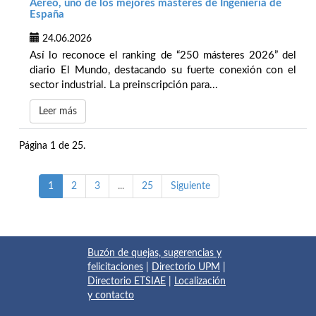
Aéreo, uno de los mejores másteres de Ingeniería de
España
24.06.2026
Así lo reconoce el ranking de “250 másteres 2026” del
diario El Mundo, destacando su fuerte conexión con el
sector industrial. La preinscripción para...
Leer más
Página 1 de 25.
1
2
3
...
25
Siguiente
Buzón de quejas, sugerencias y
felicitaciones
|
Directorio UPM
|
Directorio ETSIAE
|
Localización
y contacto