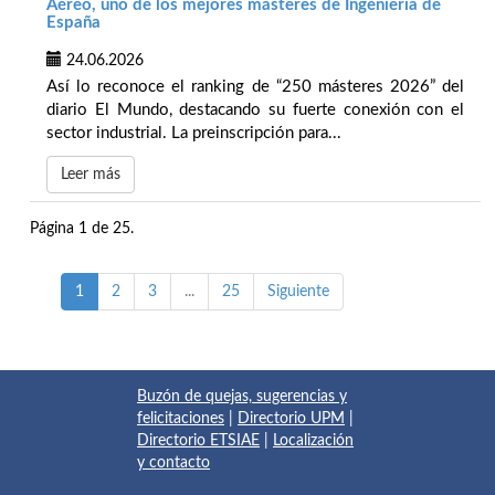
Aéreo, uno de los mejores másteres de Ingeniería de
España
24.06.2026
Así lo reconoce el ranking de “250 másteres 2026” del
diario El Mundo, destacando su fuerte conexión con el
sector industrial. La preinscripción para...
Leer más
Página 1 de 25.
1
2
3
...
25
Siguiente
Buzón de quejas, sugerencias y
felicitaciones
|
Directorio UPM
|
Directorio ETSIAE
|
Localización
y contacto