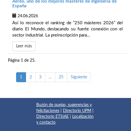
Aéreo, uno de los mejores másteres de Ingeniería de
España
24.06.2026
Así lo reconoce el ranking de “250 másteres 2026” del
diario El Mundo, destacando su fuerte conexión con el
sector industrial. La preinscripción para...
Leer más
Página 1 de 25.
1
2
3
...
25
Siguiente
Buzón de quejas, sugerencias y
felicitaciones
|
Directorio UPM
|
Directorio ETSIAE
|
Localización
y contacto