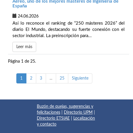
Aéreo, uno de los mejores másteres de Ingeniería de
España
24.06.2026
Así lo reconoce el ranking de “250 másteres 2026” del
diario El Mundo, destacando su fuerte conexión con el
sector industrial. La preinscripción para...
Leer más
Página 1 de 25.
1
2
3
...
25
Siguiente
Buzón de quejas, sugerencias y
felicitaciones
|
Directorio UPM
|
Directorio ETSIAE
|
Localización
y contacto