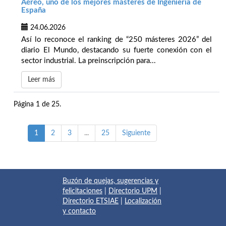
Aéreo, uno de los mejores másteres de Ingeniería de
España
24.06.2026
Así lo reconoce el ranking de “250 másteres 2026” del
diario El Mundo, destacando su fuerte conexión con el
sector industrial. La preinscripción para...
Leer más
Página 1 de 25.
1
2
3
...
25
Siguiente
Buzón de quejas, sugerencias y
felicitaciones
|
Directorio UPM
|
Directorio ETSIAE
|
Localización
y contacto