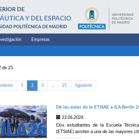
ERIOR DE
ÁUTICA Y DEL ESPACIO
SIDAD POLITÉCNICA DE MADRID
nvestigación
Empresas
2 de 25.
nterior
1
2
3
...
25
Siguiente
De las aulas de la ETSIAE a ILA Berlín 
22.06.2026
Dos estudiantes de la Escuela Técnica
(ETSIAE) asisten a una de las mayores cit