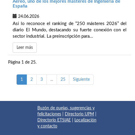
Aéreo, uno de los mejores másteres de Ingeniería de
España
24.06.2026
Así lo reconoce el ranking de “250 másteres 2026” del
diario El Mundo, destacando su fuerte conexión con el
sector industrial. La preinscripción para...
Leer más
Página 1 de 25.
1
2
3
...
25
Siguiente
Buzón de quejas, sugerencias y
felicitaciones
|
Directorio UPM
|
Directorio ETSIAE
|
Localización
y contacto