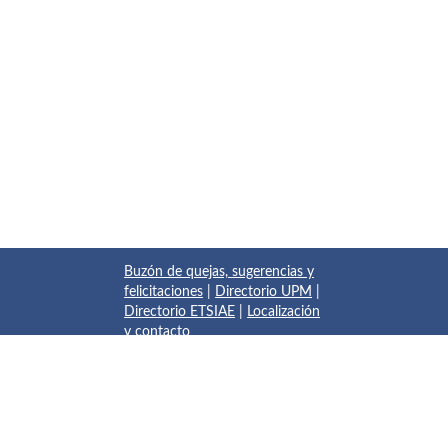
Buzón de quejas, sugerencias y
felicitaciones
|
Directorio UPM
|
Directorio ETSIAE
|
Localización
y contacto
© 2017 Escuela Técnica Superior de Ingeniería Aeronáutica y