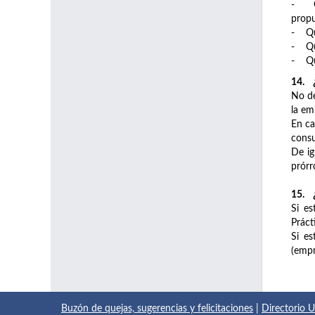
- Qu
propu
- Que
- Que
- Que
14. ¿
No de
la em
En ca
consu
De ig
prórr
15. ¿
Si es
Práct
Si es
(empr
Buzón de quejas, sugerencias y felicitaciones
|
Directorio