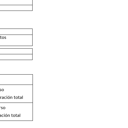
itos
so
ación total
rso
ción total