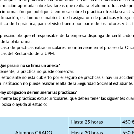
la propuesta de práctica en la plataforma, la Oficina de Prácticas de la E
formación aportada sobre las tareas que realizará el alumno. Tras este p
a información que publique la empresa sobre la práctica ofrecida sea clar
tinuación, el alumno se matricula de la asignatura de prácticas y luego s
ifico de la práctica, para el visto bueno por parte de los tutores y las
prescindible que el responsable de la empresa disponga de certificado 
 de la plataforma.
 caso de prácticas extracurriculares, no interviene en el proceso la Ofic
icas del Rectorado de la UPM.
ué pasa si no se firma un anexo?
temente, la práctica no puede comenzar:
estudiante no está cubierto por el seguro de prácticas si hay un acciden
institución no puede realizar el alta de la Seguridad Social al estudiante.
ay obligación de remunerar las prácticas?
mente las prácticas extracurriculares, que deben tener las siguientes cua
bolsa o ayuda al estudio:
Hasta 25 horas
450 
Alumnos GRADO
Hasta 30 horas
550 