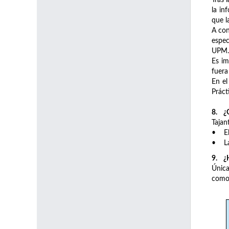
Tras 
la in
que l
A con
espec
UPM.
Es im
fuera
En el
Práct
8. ¿Q
Tajan
• El 
• La 
9. ¿H
Única
como 