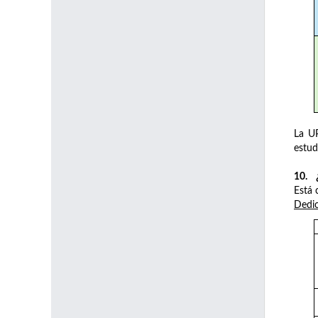
La UP
estud
10. ¿
Está 
Dedi