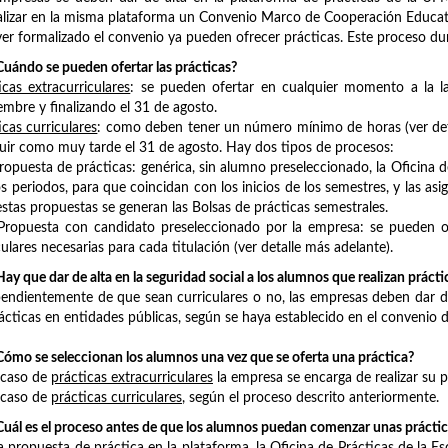
lizar en la misma plataforma un Convenio Marco de Cooperación Educat
er formalizado el convenio ya pueden ofrecer prácticas. Este proceso du
uándo se pueden ofertar las prácticas?
icas extracurriculares
: se pueden ofertar en cualquier momento a la 
embre y finalizando el 31 de agosto.
icas curriculares
: como deben tener un número mínimo de horas (ver det
uir como muy tarde el 31 de agosto. Hay dos tipos de procesos:
puesta de prácticas: genérica, sin alumno preseleccionado, la Oficina de 
s periodos, para que coincidan con los inicios de los semestres, y las a
stas propuestas se generan las Bolsas de prácticas semestrales.
puesta con candidato preseleccionado por la empresa: se pueden ofer
culares necesarias para cada titulación (ver detalle más adelante).
ay que dar de alta en la seguridad social a los alumnos que realizan prácti
endientemente de que sean curriculares o no, las empresas deben dar de a
ácticas en entidades públicas, según se haya establecido en el convenio 
ómo se seleccionan los alumnos una vez que se oferta una práctica?
 caso de
prácticas extracurriculares
la empresa se encarga de realizar su p
 caso de
prácticas curriculares
, según el proceso descrito anteriormente.
uál es el proceso antes de que los alumnos puedan comenzar unas práctica