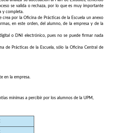
scuela analiza su adecuación al Plan de Estudios, teniendo
roceso se valida o rechaza, por lo que es muy importante
a y completa.
e crea por la Oficina de Prácticas de la Escuela un anexo
 firmas, en este orden, del alumno, de la empresa y de la
digital o DNI electrónico, pues no se puede firmar nada
ina de Prácticas de la Escuela, sólo la Oficina Central de
te en la empresa.
ntías mínimas a percibir por los alumnos de la UPM,
€
€