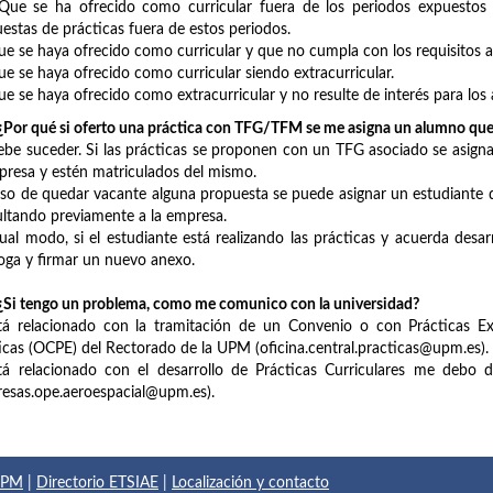
e se ha ofrecido como curricular fuera de los periodos expuestos a
estas de prácticas fuera de estos periodos.
 se haya ofrecido como curricular y que no cumpla con los requisitos ac
 se haya ofrecido como curricular siendo extracurricular.
 se haya ofrecido como extracurricular y no resulte de interés para los
Por qué si oferto una práctica con TFG/TFM se me asigna un alumno qu
be suceder. Si las prácticas se proponen con un TFG asociado se asign
presa y estén matriculados del mismo.
so de quedar vacante alguna propuesta se puede asignar un estudiante que
ltando previamente a la empresa.
ual modo, si el estudiante está realizando las prácticas y acuerda des
oga y firmar un nuevo anexo.
Si tengo un problema, como me comunico con la universidad?
tá relacionado con la tramitación de un Convenio o con Prácticas Ext
icas (OCPE) del Rectorado de la UPM (oficina.central.practicas@upm.es).
tá relacionado con el desarrollo de Prácticas Curriculares me debo di
esas.ope.aeroespacial@upm.es).
 UPM
|
Directorio ETSIAE
|
Localización y contacto