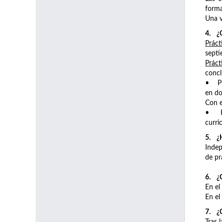
forma
Una v
4. ¿C
Práct
septi
Práct
concl
• Pro
en do
Con e
• Pro
curri
5. ¿H
Indep
de pr
6. ¿C
En el
En el
7. ¿C