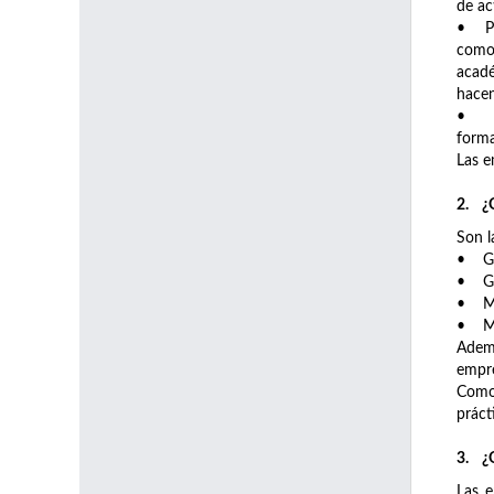
de ac
• Prá
como 
acadé
hacen
• Prá
forma
Las e
2. ¿Q
Son l
• Gra
• Gra
• Más
• Más
Ademá
empr
Como 
práct
3. ¿Q
Las e