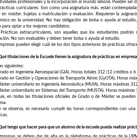
tividades profesionales y la incorporación al mundo laboral. Pueden ser d
cticas curriculares: Son como una asignatura más, están contempladas 
en máster. Sujetas a matriculación y evaluación. Requieren la asignac
mico en la universidad. No hay obligación de bolsa o ayuda al estudio, 
 para optar a los mejores candidatos.
cticas extracurriculares, son aquellas que los estudiantes podrán r
ción. No son evaluables y deben tener bolsa o ayuda al estudio.
mpresas pueden elegir cuál de los dos tipos anteriores de prácticas ofrec
ué titulaciones de la Escuela tienen la asignatura de prácticas en empresa
as siguientes:
do en Ingeniería Aeroespacial (GIA). Horas totales 312 (12 créditos o 6 e
do en Gestión y Operaciones de Transporte Aéreo (GyOTA). Horas máxi
ter universitario en Ingeniería Aeronáutica (MUIA). Horas máximas 312
ter universitario en Sistemas del Transporte (MUSTA). Horas máximas 3
s, en todas las titulaciones oficiales de Grado o de Máster se pueden re
esa.
se observa, es necesario cumplir las horas correspondientes con una 
icas.
ué tengo que hacer para que un alumno de la escuela pueda realizar prác
mpresas se deben dar de alta en la plataforma de prácticas de la UP