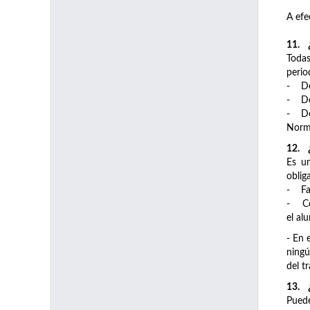
A efe
11. ¿
Todas
perio
- De
- De
- De
Norma
1
2
. 
Es un
oblig
- Fac
- Com
el al
- En 
ningú
del t
13. ¿
Puede