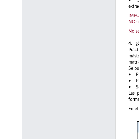
• Seg
extra
IMPOR
NO se
No se
4. ¿Q
Práct
máste
matri
Se pu
• Prá
• Prá
• So
Las p
forma
En el