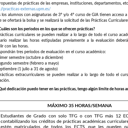
ropuestas de prácticas de las empresas, instituciones, departamentos, etc
://practicas-externas.upm.es/
 los alumnos con asignaturas de 3º y/o 4º curso de GIA tienen acceso a
 se ofertará la bolsa y se realizará la solicitud de las Prácticas Curricula
uáles son los periodos en los que se ofrecen prácticas?
rácticas curriculares se pueden realizar a lo largo de todo el curso aca
ario realizar las horas estipuladas previamente a la evaluación debe
ir con las horas.
spondrán tres periodos de evaluación en el curso académico:
mer semestre (octubre a diciembre)
gundo semestre (febrero a mayo)
tiembre (1 julio a 31 de agosto)
rácticas extracurriculares se pueden realizar a lo largo de todo el cu
ación.
ué dedicación puedo tener en las prácticas, tengo algún límite de horas a
MÁXIMO 35 HORAS/SEMANA
Estudiantes de Grado con solo TFG o con TFG más 12 EC
contabilizando los créditos de prácticas académicas curricular
estén matriculados de todos los ECTS que les queden par