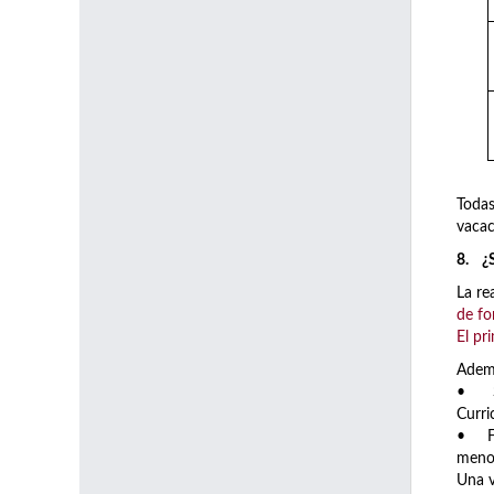
Todas
vacaci
8. ¿S
La re
de fo
El pr
Ademá
• Sol
Curri
• Fac
menos
Una v