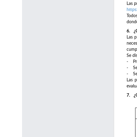
Las p
https
Todos
donde
6. ¿C
Las p
neces
cumpl
Se di
- Pri
- Se
- Sep
Las p
evalu
7. ¿Q