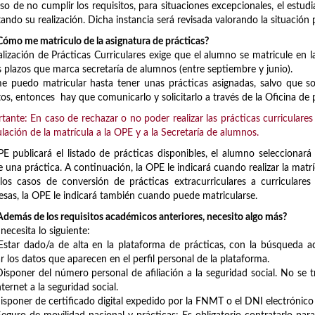
so de no cumplir los requisitos, para situaciones excepcionales, el estud
itando su realización. Dicha instancia será revisada valorando la situación 
ómo me matriculo de la asignatura de prácticas?
alización de Prácticas Curriculares exige que el alumno se matricule en 
s plazos que marca secretaría de alumnos (entre septiembre y junio).
 puedo matricular hasta tener unas prácticas asignadas, salvo que so
tos, entonces hay que comunicarlo y solicitarlo a través de la Oficina de 
tante: En caso de rechazar o no poder realizar las prácticas curriculares
ulación de la matrícula a la OPE y a la Secretaría de alumnos.
E publicará el listado de prácticas disponibles, el alumno seleccionará
e una práctica. A continuación, la OPE le indicará cuando realizar la matrí
los casos de conversión de prácticas extracurriculares a curriculare
sas, la OPE le indicará también cuando puede matricularse.
demás de los requisitos académicos anteriores, necesito algo más?
 necesita lo siguiente:
ar dado/a de alta en la plataforma de prácticas, con la búsqueda ac
ar los datos que aparecen en el perfil personal de la plataforma.
poner del número personal de afiliación a la seguridad social. No se tra
nternet a la seguridad social.
poner de certificado digital expedido por la FNMT o el DNI electrónico