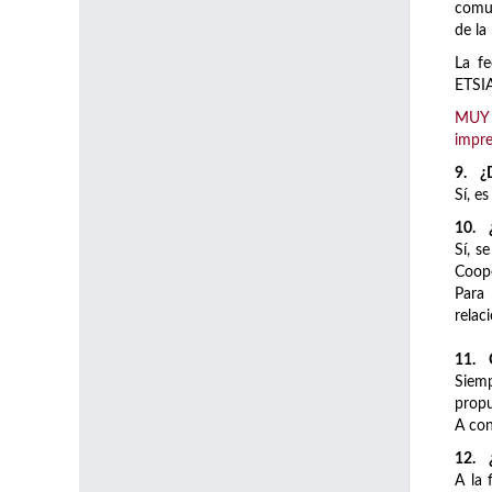
comun
de la
La fe
ETSIA
MUY 
impre
9. ¿D
Sí, e
10. ¿
Sí, s
Coope
Para 
relac
11. C
Siemp
propu
A con
12. ¿
A la 