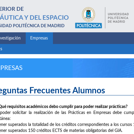
ERIOR DE
ÁUTICA Y DEL ESPACIO
SIDAD POLITÉCNICA DE MADRID
nvestigación
Empresas
os
PRESAS
eguntas Frecuentes Alumnos
ué requisitos académicos debo cumplir para poder realizar prácticas?
poder solicitar la realización de las Prácticas en Empresas debe cumpli
tánea:
er superados la totalidad de los créditos correspondientes a los cursos 1
er superados 150 créditos ECTS de materias obligatorias del GIA.