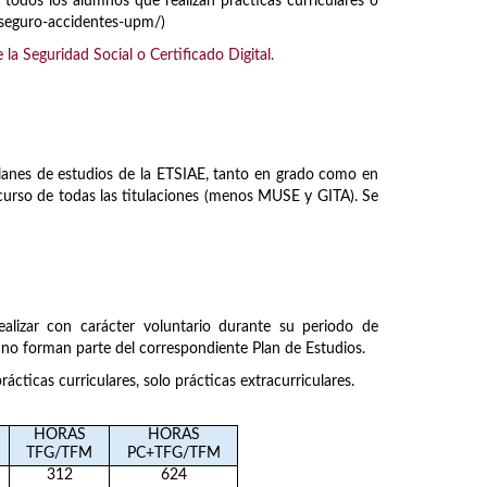
todos los alumnos que realizan prácticas curriculares o
t/seguro-accidentes-upm/)
a Seguridad Social o Certificado Digital.
planes de estudios de la ETSIAE, tanto en grado como en
 curso de todas las titulaciones (menos MUSE y GITA). Se
realizar con carácter voluntario durante su periodo de
, no forman parte del correspondiente Plan de Estudios.
ácticas curriculares, solo prácticas extracurriculares.
HORAS
HORAS
TFG/TFM
PC+TFG/TFM
312
624