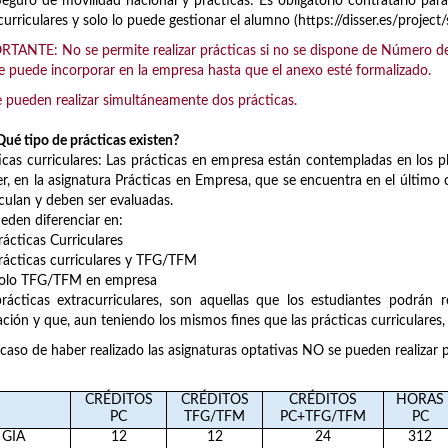
uro de movilidad nacional y prácticas: Es obligatorio contratarlo para 
curriculares y solo lo puede gestionar el alumno (https://disser.es/projec
TANTE: No se permite realizar prácticas si no se dispone de Número de l
 puede incorporar en la empresa hasta que el anexo esté formalizado.
 pueden realizar simultáneamente dos prácticas.
ué tipo de prácticas existen?
icas curriculares: Las prácticas en empresa están contempladas en los 
r, en la asignatura Prácticas en Empresa, que se encuentra en el último
culan y deben ser evaluadas.
eden diferenciar en:
cticas Curriculares
cticas curriculares y TFG/TFM
lo TFG/TFM en empresa
rácticas extracurriculares, son aquellas que los estudiantes podrán 
ción y que, aun teniendo los mismos fines que las prácticas curriculares
 caso de haber realizado las asignaturas optativas NO se pueden realizar pr
CRÉDITOS
CRÉDITOS
CRÉDITOS
HORAS
PC
TFG/TFM
PC+TFG/TFM
PC
GIA
12
12
24
312