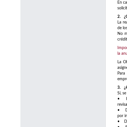
En ca
solic
2. ¿C
La re
de lo
No me
crédi
Impor
la an
La OP
asign
Para 
empre
3. ¿A
Sí, se
• Est
revis
• Dis
por i
• Dis