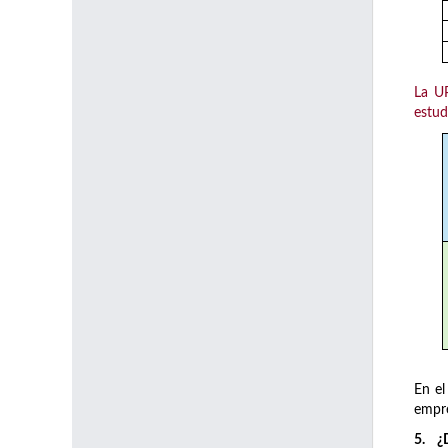
La UP
estud
En e
empr
5. ¿D