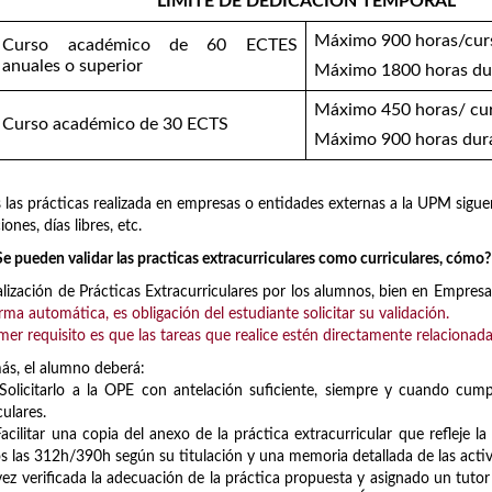
LÍMITE DE DEDICACIÓN TEMPORAL
Máximo 900 horas/cur
Curso académico de 60 ECTES
anuales o superior
Máximo 1800 horas dur
Máximo 450 horas/ cu
Curso académico de 30 ECTS
Máximo 900 horas dura
 las prácticas realizada en empresas o entidades externas a la UPM sigue
ones, días libres, etc.
e pueden validar las practicas extracurriculares como curriculares, cómo?
alización de Prácticas Extracurriculares por los alumnos, bien en Empresa
rma automática, es obligación del estudiante solicitar su validación.
imer requisito es que las tareas que realice estén directamente relacionada
s, el alumno deberá:
icitarlo a la OPE con antelación suficiente, siempre y cuando cumpla
culares.
ilitar una copia del anexo de la práctica extracurricular que refleje la 
 las 312h/390h según su titulación y una memoria detallada de las activ
ez verificada la adecuación de la práctica propuesta y asignado un tutor