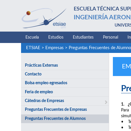
ESCUELA TÉCNICA SUP
INGENIERÍA AERON
UNIVER
Escuela
Estudios
Estudiantes
Personal
I
ETSIAE
>
Empresas
>
Preguntas Frecuentes de Alumn
Prácticas Externas
EM
Contacto
Bolsa empleo egresados
Pr
Feria de empleo
Cátedras de Empresas
1. ¿Q
Preguntas Frecuentes de Empresas
Para 
simul
Preguntas Frecuentes de Alumnos
• Ten
• Ten