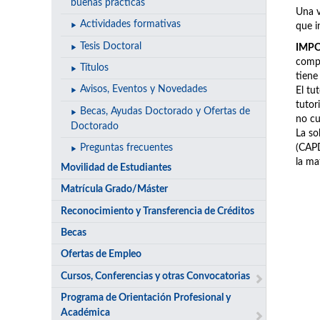
buenas prácticas
Una v
Actividades formativas
que i
Tesis Doctoral
IMP
compr
Títulos
tiene
Avisos, Eventos y Novedades
El tu
tutor
Becas, Ayudas Doctorado y Ofertas de
no cu
Doctorado
La so
(CAPD
Preguntas frecuentes
la ma
Movilidad de Estudiantes
Matrícula Grado/Máster
Reconocimiento y Transferencia de Créditos
Becas
Ofertas de Empleo
Cursos, Conferencias y otras Convocatorias
Programa de Orientación Profesional y
Académica