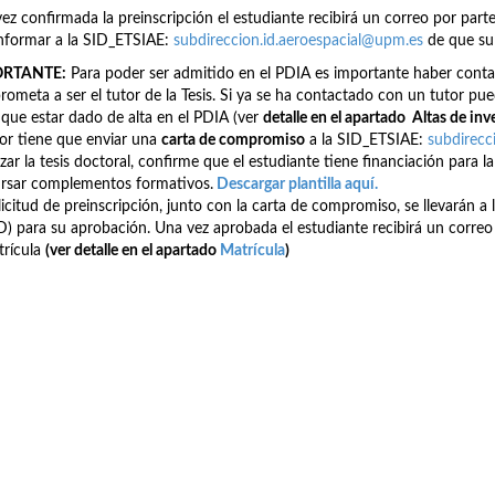
ez confirmada la preinscripción el estudiante recibirá un correo por par
nformar a la SID_ETSIAE:
subdireccion.id.aeroespacial@upm.es
de que su 
ORTANTE:
Para poder ser admitido en el PDIA es importante haber conta
ometa a ser el tutor de la Tesis. Si ya se ha contactado con un tutor pued
 que estar dado de alta en el PDIA (ver
detalle en el apartado Altas de inv
tor tiene que enviar una
carta de compromiso
a la SID_ETSIAE:
subdirecc
izar la tesis doctoral, confirme que el estudiante tiene financiación para la 
rsar complementos formativos.
Descargar plantilla aqu
í.
licitud de preinscripción, junto con la carta de compromiso, se llevará
) para su aprobación. Una vez aprobada el estudiante recibirá un correo 
trícula
(ver detalle en el apartado
Matrícula
)