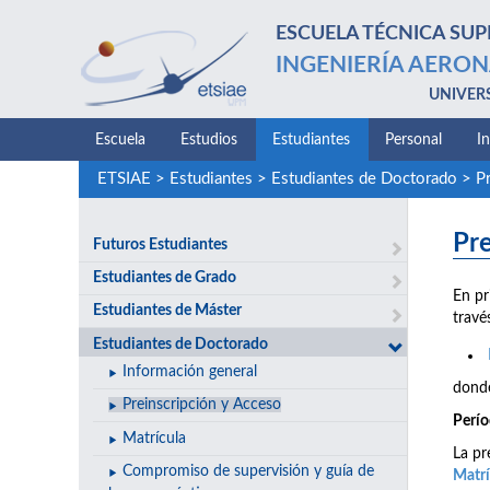
ESCUELA TÉCNICA SUP
INGENIERÍA AERON
UNIVER
Escuela
Estudios
Estudiantes
Personal
I
ETSIAE
>
Estudiantes
>
Estudiantes de Doctorado
>
P
Pre
Futuros Estudiantes
Estudiantes de Grado
En pr
Estudiantes de Máster
travé
Estudiantes de Doctorado
Información general
donde
Preinscripción y Acceso
Perío
Matrícula
La pr
Compromiso de supervisión y guía de
Matrí