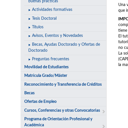
buenas prácticas
Una v
Actividades formativas
que i
Tesis Doctoral
IMP
compr
Títulos
tiene
Avisos, Eventos y Novedades
El tu
tutor
Becas, Ayudas Doctorado y Ofertas de
no cu
Doctorado
La so
(CAPD
Preguntas frecuentes
la ma
Movilidad de Estudiantes
Matrícula Grado/Máster
Reconocimiento y Transferencia de Créditos
Becas
Ofertas de Empleo
Cursos, Conferencias y otras Convocatorias
Programa de Orientación Profesional y
Académica