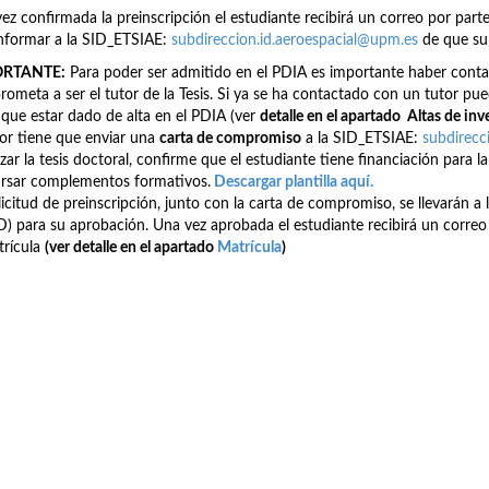
ez confirmada la preinscripción el estudiante recibirá un correo por par
nformar a la SID_ETSIAE:
subdireccion.id.aeroespacial@upm.es
de que su 
ORTANTE:
Para poder ser admitido en el PDIA es importante haber conta
ometa a ser el tutor de la Tesis. Si ya se ha contactado con un tutor pued
 que estar dado de alta en el PDIA (ver
detalle en el apartado Altas de inv
tor tiene que enviar una
carta de compromiso
a la SID_ETSIAE:
subdirecc
izar la tesis doctoral, confirme que el estudiante tiene financiación para la 
rsar complementos formativos.
Descargar plantilla aqu
í.
licitud de preinscripción, junto con la carta de compromiso, se llevará
) para su aprobación. Una vez aprobada el estudiante recibirá un correo 
trícula
(ver detalle en el apartado
Matrícula
)