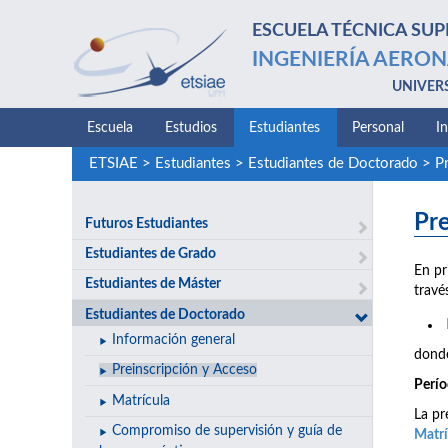
ESCUELA TÉCNICA SUP
INGENIERÍA AERON
UNIVER
Escuela
Estudios
Estudiantes
Personal
I
ETSIAE
>
Estudiantes
>
Estudiantes de Doctorado
>
P
Pre
Futuros Estudiantes
Estudiantes de Grado
En pr
Estudiantes de Máster
travé
Estudiantes de Doctorado
Información general
donde
Preinscripción y Acceso
Perío
Matrícula
La pr
Compromiso de supervisión y guía de
Matrí