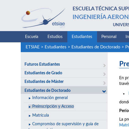
ESCUELA TÉCNICA SUP
INGENIERÍA AERON
UNIVER
Escuela
Estudios
Estudiantes
Personal
I
ETSIAE
>
Estudiantes
>
Estudiantes de Doctorado
>
P
Pre
Futuros Estudiantes
Estudiantes de Grado
En pr
Estudiantes de Máster
travé
Estudiantes de Doctorado
Información general
donde
Preinscripción y Acceso
Perío
Matrícula
La pr
Compromiso de supervisión y guía de
Matrí