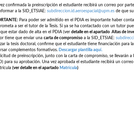
ez confirmada la preinscripción el estudiante recibirá un correo por par
nformar a la SID_ETSIAE:
subdireccion.id.aeroespacial@upm.es
de que su 
ORTANTE:
Para poder ser admitido en el PDIA es importante haber conta
ometa a ser el tutor de la Tesis. Si ya se ha contactado con un tutor pued
 que estar dado de alta en el PDIA (ver
detalle en el apartado Altas de inv
tor tiene que enviar una
carta de compromiso
a la SID_ETSIAE:
subdirecc
izar la tesis doctoral, confirme que el estudiante tiene financiación para la 
rsar complementos formativos.
Descargar plantilla aqu
í.
licitud de preinscripción, junto con la carta de compromiso, se llevará
) para su aprobación. Una vez aprobada el estudiante recibirá un correo 
trícula
(ver detalle en el apartado
Matrícula
)