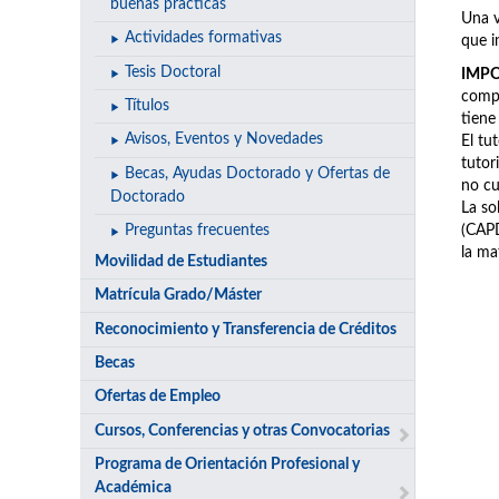
buenas prácticas
Una v
Actividades formativas
que i
Tesis Doctoral
IMP
compr
Títulos
tiene
Avisos, Eventos y Novedades
El tu
tutor
Becas, Ayudas Doctorado y Ofertas de
no cu
Doctorado
La so
(CAPD
Preguntas frecuentes
la ma
Movilidad de Estudiantes
Matrícula Grado/Máster
Reconocimiento y Transferencia de Créditos
Becas
Ofertas de Empleo
Cursos, Conferencias y otras Convocatorias
Programa de Orientación Profesional y
Académica