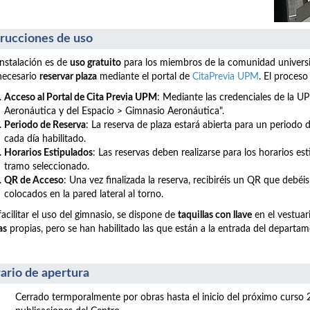
trucciones de uso
instalación es de
uso gratuito
para los miembros de la comunidad universita
necesario
reservar plaza
mediante el portal de
CitaPrevia UPM
. El proceso
Acceso al Portal de Cita Previa UPM
: Mediante las credenciales de la 
Aeronáutica y del Espacio >
Gimnasio Aeronáutica".
Periodo de Reserva
: La reserva de plaza estará abierta para un periodo
cada día habilitado.
Horarios Estipulados
: Las reservas deben realizarse para los horarios es
tramo seleccionado.
QR de Acceso
: Una vez finalizada la reserva, recibiréis un QR que debéis
colocados en la pared lateral al torno.
facilitar el uso del gimnasio, se dispone de
taquillas con llave
en el vestuari
as
propias, pero se han habilitado las que están a la entrada del departa
ario de apertura
Cerrado termporalmente por obras hasta el inicio del próximo curso 