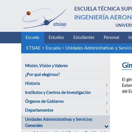
ESCUELA TÉCNICA SUP
INGENIERÍA AERON
UNIVER
Escuela
Estudios
Estudiantes
Personal
I
ETSIAE
>
Escuela
>
Unidades Administrativas y Servic
Gi
Misión, Visión y Valores
¿Por qué elegirnos?
El gi
Historia
Exten
del Ed
Institutos y Centros de Investigación
Órganos de Gobierno
Departamentos
Unidades Administrativas y Servicios
Generales