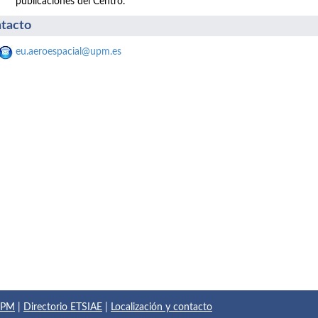
publicaciones del Centro.
tacto
eu.aeroespacial@upm.es
 UPM
|
Directorio ETSIAE
|
Localización y contacto