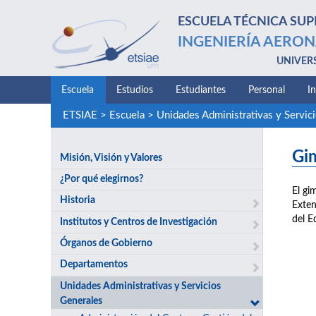
ESCUELA TÉCNICA SUP
INGENIERÍA AERON
UNIVER
Escuela
Estudios
Estudiantes
Personal
I
ETSIAE
>
Escuela
>
Unidades Administrativas y Servic
Gi
Misión, Visión y Valores
¿Por qué elegirnos?
El gi
Historia
Exten
del Ed
Institutos y Centros de Investigación
Órganos de Gobierno
Departamentos
Unidades Administrativas y Servicios
Generales