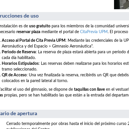
trucciones de uso
instalación es de
uso gratuito
para los miembros de la comunidad universita
necesario
reservar plaza
mediante el portal de
CitaPrevia UPM
. El proceso
Acceso al Portal de Cita Previa UPM
: Mediante las credenciales de la 
Aeronáutica y del Espacio >
Gimnasio Aeronáutica".
Periodo de Reserva
: La reserva de plaza estará abierta para un periodo
cada día habilitado.
Horarios Estipulados
: Las reservas deben realizarse para los horarios es
tramo seleccionado.
QR de Acceso
: Una vez finalizada la reserva, recibiréis un QR que debéis
colocados en la pared lateral al torno.
facilitar el uso del gimnasio, se dispone de
taquillas con llave
en el vestuari
as
propias, pero se han habilitado las que están a la entrada del departa
ario de apertura
Cerrado termporalmente por obras hasta el inicio del próximo curso 