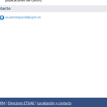
publicaciones del Centro.
tacto
eu.aeroespacial@upm.es
 UPM
|
Directorio ETSIAE
|
Localización y contacto