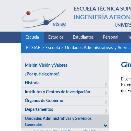
ESCUELA TÉCNICA SUP
INGENIERÍA AERON
UNIVER
Escuela
Estudios
Estudiantes
Personal
I
ETSIAE
>
Escuela
>
Unidades Administrativas y Servic
Gi
Misión, Visión y Valores
¿Por qué elegirnos?
El gi
Historia
Exten
del Ed
Institutos y Centros de Investigación
Órganos de Gobierno
Departamentos
Unidades Administrativas y Servicios
Generales