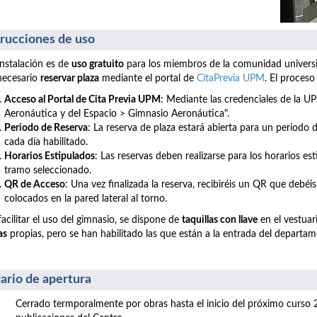
trucciones de uso
instalación es de
uso gratuito
para los miembros de la comunidad universita
necesario
reservar plaza
mediante el portal de
CitaPrevia UPM
. El proceso
Acceso al Portal de Cita Previa UPM
: Mediante las credenciales de la 
Aeronáutica y del Espacio >
Gimnasio Aeronáutica".
Periodo de Reserva
: La reserva de plaza estará abierta para un periodo
cada día habilitado.
Horarios Estipulados
: Las reservas deben realizarse para los horarios es
tramo seleccionado.
QR de Acceso
: Una vez finalizada la reserva, recibiréis un QR que debéis
colocados en la pared lateral al torno.
facilitar el uso del gimnasio, se dispone de
taquillas con llave
en el vestuari
as
propias, pero se han habilitado las que están a la entrada del departa
ario de apertura
Cerrado termporalmente por obras hasta el inicio del próximo curso 