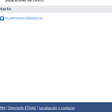
publicaciones del Centro.
tacto
eu.aeroespacial@upm.es
 UPM
|
Directorio ETSIAE
|
Localización y contacto