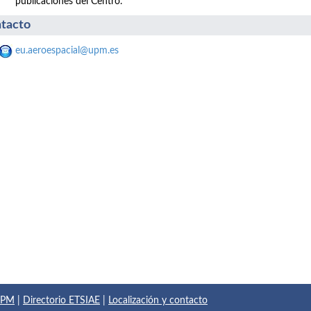
publicaciones del Centro.
tacto
eu.aeroespacial@upm.es
 UPM
|
Directorio ETSIAE
|
Localización y contacto