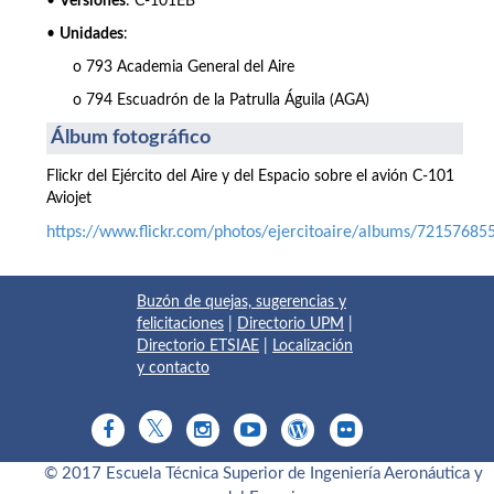
•
Versiones
: C-101EB
•
Unidades
:
o 793 Academia General del Aire
o 794 Escuadrón de la Patrulla Águila (AGA)
Álbum fotográfico
Flickr del Ejército del Aire y del Espacio sobre el avión C-101
Aviojet
https://www.flickr.com/photos/ejercitoaire/albums/7215768
Buzón de quejas, sugerencias y
felicitaciones
|
Directorio UPM
|
Directorio ETSIAE
|
Localización
y contacto
© 2017 Escuela Técnica Superior de Ingeniería Aeronáutica y