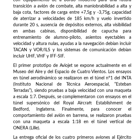
con equipamiento de a bordo moderno para una futura
transición a avión de combate, alta maniobrabilidad a alta y
baja cota, factores de carga entre +7,5g y -3,75g, capacidad
de aterrizar a velocidades de 185 km/h y vuelo invertido
durante 20 s, ausencia de depósitos externos, alta visibilidad
en ambas cabinas, disponibilidad de capucha para
entrenamiento de alumno-piloto, asientos eyectables a
velocidad y altura nulas, ayudas a la navegación debían incluir
TACAN y VOR/ILS y los sistemas de comunicación debían
incluir UHF, VHF y IFF-SIF.
El primer prototipo de Aviojet se expone actualmente en el
Museo del Aire y del Espacio de Cuatro Vientos. Los ensayos
en túnel aerodinámico se realizaron en el túnel nº1 del INTA
(Instituto Nacional de Técnica Aeroespacial, “Esteban
Terradas”), siendo pruebas a baja velocidad con una maqueta
a escala 1:7. Después, se complementaron con ensayos en el
túnel supersónico del Royal Aircraft Establishment de
Bedford, Inglaterra. Finalmente, para conocer el
comportamiento del avión en barrena, se realizaron pruebas
con una maqueta a escala 1:18 en el túnel vertical de
ONERA (Lille).
La entrega oficial de los cuatro primeros aviones al Ejército