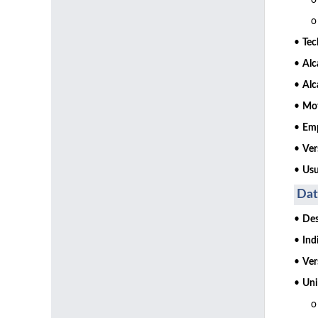
o Ve
o Ve
•
Te
•
Alc
•
Alc
•
Mo
•
Emp
•
Ver
•
Usu
Dat
•
Des
•
Ind
•
Ver
•
Uni
o 79