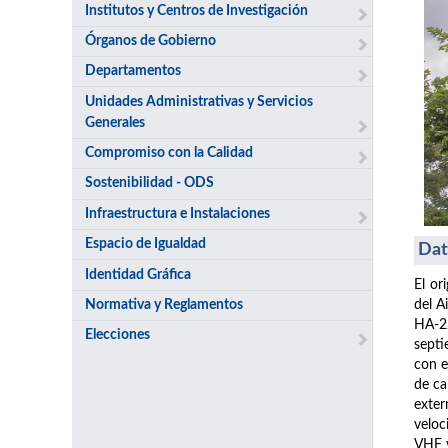
Institutos y Centros de Investigación
Órganos de Gobierno
Departamentos
Unidades Administrativas y Servicios
Generales
Compromiso con la Calidad
Sostenibilidad - ODS
Infraestructura e Instalaciones
Espacio de Igualdad
Dat
Identidad Gráfica
El or
Normativa y Reglamentos
del A
HA-22
Elecciones
septi
con e
de ca
exter
veloc
VHF y