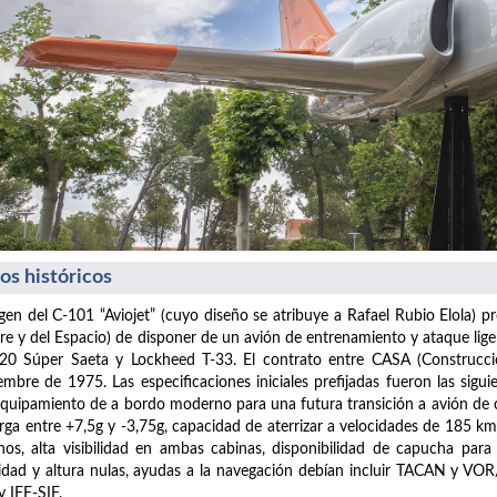
os históricos
igen del C-101 “Aviojet” (cuyo diseño se atribuye a Rafael Rubio Elola) pro
ire y del Espacio) de disponer de un avión de entrenamiento y ataque lig
0 Súper Saeta y Lockheed T-33. El contrato entre CASA (Construccion
embre de 1975. Las especificaciones iniciales prefijadas fueron las sig
quipamiento de a bordo moderno para una futura transición a avión de co
rga entre +7,5g y -3,75g, capacidad de aterrizar a velocidades de 185 km
nos, alta visibilidad en ambas cabinas, disponibilidad de capucha par
idad y altura nulas, ayudas a la navegación debían incluir TACAN y VOR
 IFF-SIF.