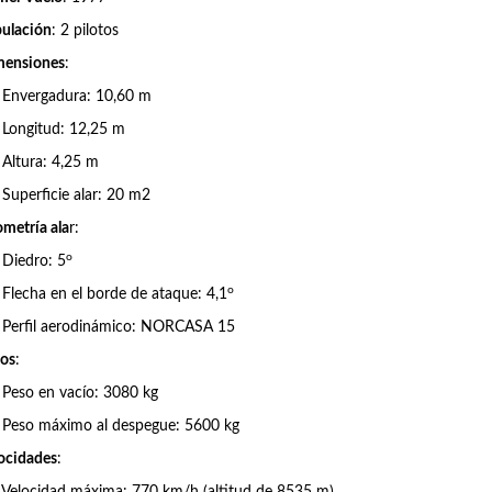
pulación
: 2 pilotos
mensiones
:
vergadura: 10,60 m
ngitud: 12,25 m
tura: 4,25 m
perficie alar: 20 m2
metría ala
r:
o
iedro: 5
o
echa en el borde de ataque: 4,1
rfil aerodinámico: NORCASA 15
os
:
so en vacío: 3080 kg
so máximo al despegue: 5600 kg
ocidades
: