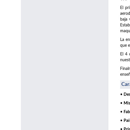
El pr
aerod
baja 
Estab
maque
La en
que e
El 4 
nuest
Final
enseñ
Car
•
Des
•
Mis
•
Fab
•
Paí
•
Pri