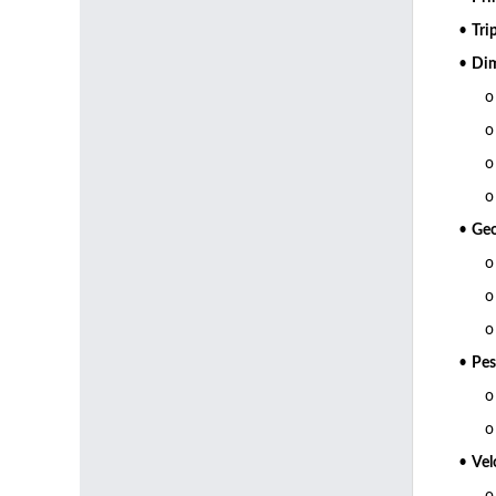
•
Tri
•
Di
o En
o Lo
o Al
o Su
•
Geo
o D
o Fl
o Pe
•
Pes
o Pe
o Pe
•
Vel