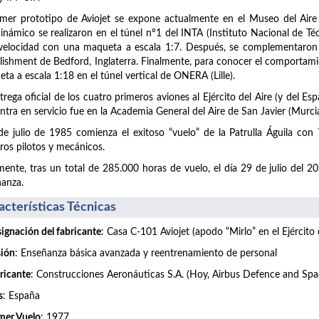
imer prototipo de Aviojet se expone actualmente en el Museo del Aire
inámico se realizaron en el túnel nº1 del INTA (Instituto Nacional de Té
velocidad con una maqueta a escala 1:7. Después, se complementaron c
lishment de Bedford, Inglaterra. Finalmente, para conocer el comportami
ta a escala 1:18 en el túnel vertical de ONERA (Lille).
trega oficial de los cuatro primeros aviones al Ejército del Aire (y del 
ntra en servicio fue en la Academia General del Aire de San Javier (Murcia
de julio de 1985 comienza el exitoso “vuelo” de la Patrulla Águila con
ros pilotos y mecánicos.
mente, tras un total de 285.000 horas de vuelo, el día 29 de julio del 
anza.
acterísticas Técnicas
ignación del fabricante
: Casa C-101 Aviojet (apodo “Mirlo” en el Ejército d
ión
: Enseñanza básica avanzada y reentrenamiento de personal
ricante
: Construcciones Aeronáuticas S.A. (Hoy, Airbus Defence and Spa
s
: España
mer Vuelo
: 1977