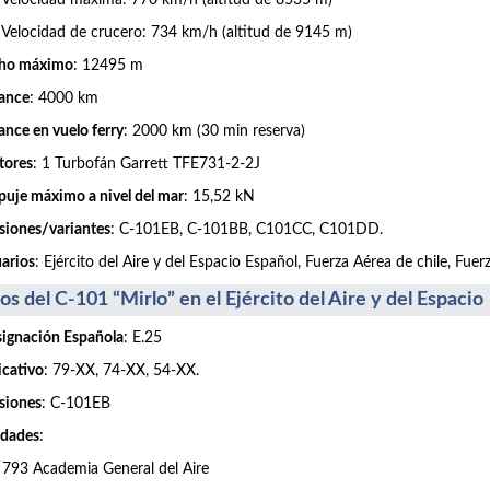
locidad máxima: 770 km/h (altitud de 8535 m)
locidad de crucero: 734 km/h (altitud de 9145 m)
cho máximo
: 12495 m
ance
: 4000 km
ance en vuelo ferry
: 2000 km (30 min reserva)
tores
: 1 Turbofán Garrett TFE731-2-2J
uje máximo a nivel del mar
: 15,52 kN
siones/variantes
: C-101EB, C-101BB, C101CC, C101DD.
arios
: Ejército del Aire y del Espacio Español, Fuerza Aérea de chile, Fu
os del C-101 “Mirlo” en el Ejército del Aire y del Espacio
ignación Española
: E.25
icativo
: 79-XX, 74-XX, 54-XX.
siones
: C-101EB
dades
:
3 Academia General del Aire