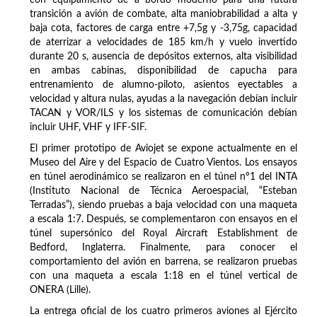
con equipamiento de a bordo moderno para una futura
transición a avión de combate, alta maniobrabilidad a alta y
baja cota, factores de carga entre +7,5g y -3,75g, capacidad
de aterrizar a velocidades de 185 km/h y vuelo invertido
durante 20 s, ausencia de depósitos externos, alta visibilidad
en ambas cabinas, disponibilidad de capucha para
entrenamiento de alumno-piloto, asientos eyectables a
velocidad y altura nulas, ayudas a la navegación debían incluir
TACAN y VOR/ILS y los sistemas de comunicación debían
incluir UHF, VHF y IFF-SIF.
El primer prototipo de Aviojet se expone actualmente en el
Museo del Aire y del Espacio de Cuatro Vientos. Los ensayos
en túnel aerodinámico se realizaron en el túnel nº1 del INTA
(Instituto Nacional de Técnica Aeroespacial, “Esteban
Terradas”), siendo pruebas a baja velocidad con una maqueta
a escala 1:7. Después, se complementaron con ensayos en el
túnel supersónico del Royal Aircraft Establishment de
Bedford, Inglaterra. Finalmente, para conocer el
comportamiento del avión en barrena, se realizaron pruebas
con una maqueta a escala 1:18 en el túnel vertical de
ONERA (Lille).
La entrega oficial de los cuatro primeros aviones al Ejército