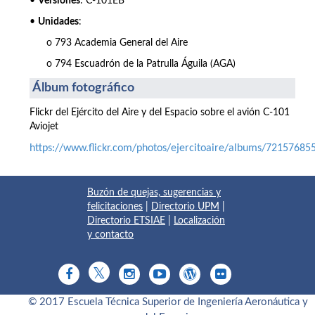
•
Versiones
: C-101EB
•
Unidades
:
o 793 Academia General del Aire
o 794 Escuadrón de la Patrulla Águila (AGA)
Álbum fotográfico
Flickr del Ejército del Aire y del Espacio sobre el avión C-101
Aviojet
https://www.flickr.com/photos/ejercitoaire/albums/7215768
Buzón de quejas, sugerencias y
felicitaciones
|
Directorio UPM
|
Directorio ETSIAE
|
Localización
y contacto
© 2017 Escuela Técnica Superior de Ingeniería Aeronáutica y