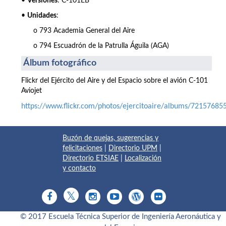
•
Versiones
: C-101EB
•
Unidades
:
o 793 Academia General del Aire
o 794 Escuadrón de la Patrulla Águila (AGA)
Álbum fotográfico
Flickr del Ejército del Aire y del Espacio sobre el avión C-101
Aviojet
https://www.flickr.com/photos/ejercitoaire/albums/7215768
Buzón de quejas, sugerencias y
felicitaciones
|
Directorio UPM
|
Directorio ETSIAE
|
Localización
y contacto
© 2017 Escuela Técnica Superior de Ingeniería Aeronáutica y