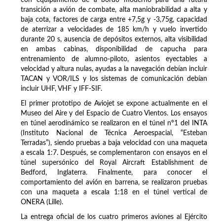
con equipamiento de a bordo moderno para una futura
transición a avión de combate, alta maniobrabilidad a alta y
baja cota, factores de carga entre +7,5g y -3,75g, capacidad
de aterrizar a velocidades de 185 km/h y vuelo invertido
durante 20 s, ausencia de depósitos externos, alta visibilidad
en ambas cabinas, disponibilidad de capucha para
entrenamiento de alumno-piloto, asientos eyectables a
velocidad y altura nulas, ayudas a la navegación debían incluir
TACAN y VOR/ILS y los sistemas de comunicación debían
incluir UHF, VHF y IFF-SIF.
El primer prototipo de Aviojet se expone actualmente en el
Museo del Aire y del Espacio de Cuatro Vientos. Los ensayos
en túnel aerodinámico se realizaron en el túnel nº1 del INTA
(Instituto Nacional de Técnica Aeroespacial, “Esteban
Terradas”), siendo pruebas a baja velocidad con una maqueta
a escala 1:7. Después, se complementaron con ensayos en el
túnel supersónico del Royal Aircraft Establishment de
Bedford, Inglaterra. Finalmente, para conocer el
comportamiento del avión en barrena, se realizaron pruebas
con una maqueta a escala 1:18 en el túnel vertical de
ONERA (Lille).
La entrega oficial de los cuatro primeros aviones al Ejército