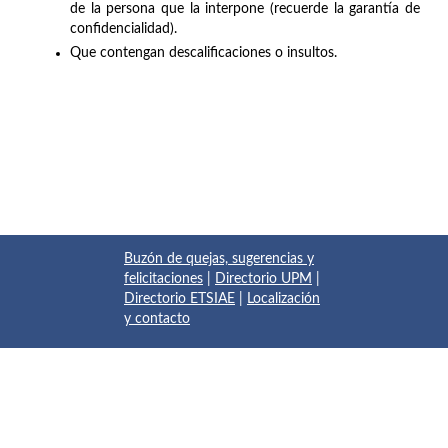
de la persona que la interpone (recuerde la garantía de
confidencialidad).
Que contengan descalificaciones o insultos.
Buzón de quejas, sugerencias y
felicitaciones
|
Directorio UPM
|
Directorio ETSIAE
|
Localización
y contacto
© 2017 Escuela Técnica Superior de Ingeniería Aeronáutica y
del Espacio