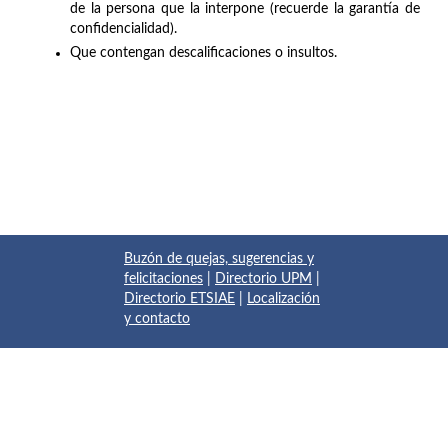
de la persona que la interpone (recuerde la garantía de
confidencialidad).
Que contengan descalificaciones o insultos.
Buzón de quejas, sugerencias y
felicitaciones
|
Directorio UPM
|
Directorio ETSIAE
|
Localización
y contacto
© 2017 Escuela Técnica Superior de Ingeniería Aeronáutica y
del Espacio