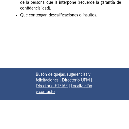
de la persona que la interpone (recuerde la garantía de
confidencialidad).
Que contengan descalificaciones o insultos.
Buzón de quejas, sugerencias y
felicitaciones
|
Directorio UPM
|
Directorio ETSIAE
|
Localización
y contacto
© 2017 Escuela Técnica Superior de Ingeniería Aeronáutica y
del Espacio