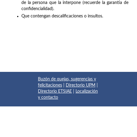
de la persona que la interpone (recuerde la garantía de
confidencialidad).
Que contengan descalificaciones o insultos.
Buzón de quejas, sugerencias y
felicitaciones
|
Directorio UPM
|
Directorio ETSIAE
|
Localización
y contacto
© 2017 Escuela Técnica Superior de Ingeniería Aeronáutica y
del Espacio