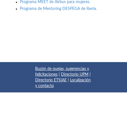
Programa MEET de Airbus para mujeres.
Programa de Mentoring DESPEGA de Iberia.
Buzón de quejas, sugerencias y
felicitaciones
|
Directorio UPM
|
Directorio ETSIAE
|
Localización
y contacto
© 2017 Escuela Técnica Superior de Ingeniería Aeronáutica y
del Espacio
Pza. del Cardenal Cisneros, 3
✆ 910675534 - 910675572