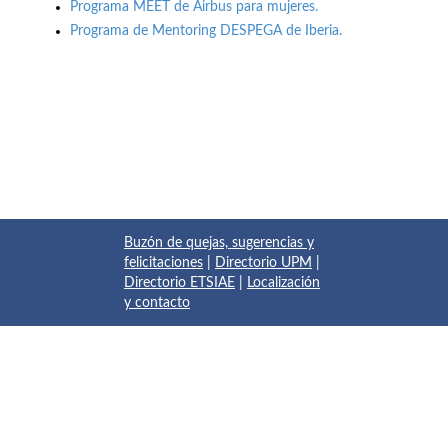
Programa MEET de Airbus para mujeres.
Programa de Mentoring DESPEGA de Iberia.
Buzón de quejas, sugerencias y
felicitaciones
|
Directorio UPM
|
Directorio ETSIAE
|
Localización
y contacto
© 2017 Escuela Técnica Superior de Ingeniería Aeronáutica y
del Espacio
Pza. del Cardenal Cisneros, 3
✆ 910675534 - 910675572