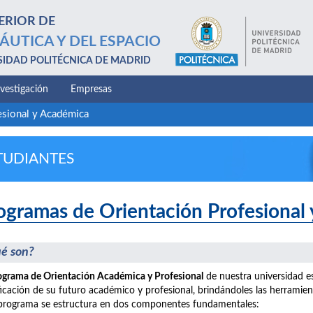
ERIOR DE
ÁUTICA Y DEL ESPACIO
SIDAD POLITÉCNICA DE MADRID
nvestigación
Empresas
esional y Académica
TUDIANTES
ogramas de Orientación Profesional
é son?
ograma de Orientación Académica y Profesional
de nuestra universidad e
ficación de su futuro académico y profesional, brindándoles las herramie
programa se estructura en dos componentes fundamentales: