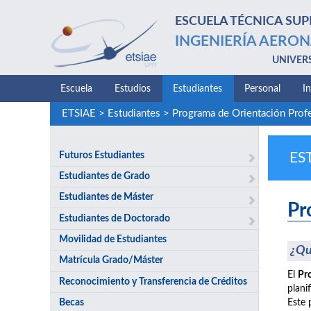
ESCUELA TÉCNICA SUP
INGENIERÍA AERON
UNIVER
Escuela
Estudios
Estudiantes
Personal
I
ETSIAE
>
Estudiantes
>
Programa de Orientación Prof
Futuros Estudiantes
ES
Estudiantes de Grado
Estudiantes de Máster
Pr
Estudiantes de Doctorado
Movilidad de Estudiantes
¿Qu
Matrícula Grado/Máster
El
Pr
Reconocimiento y Transferencia de Créditos
plani
Becas
Este 