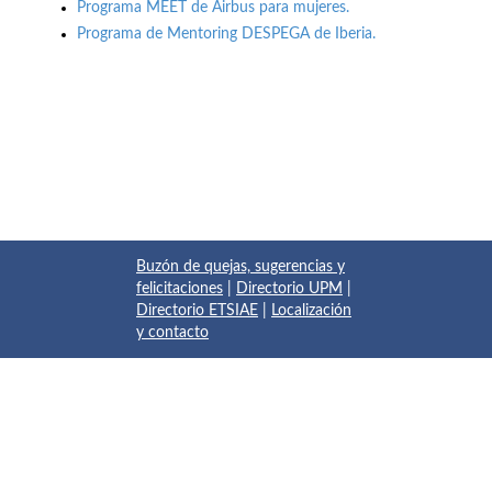
Programa MEET de Airbus para mujeres.
Programa de Mentoring DESPEGA de Iberia.
Buzón de quejas, sugerencias y
felicitaciones
|
Directorio UPM
|
Directorio ETSIAE
|
Localización
y contacto
© 2017 Escuela Técnica Superior de Ingeniería Aeronáutica y
del Espacio
Pza. del Cardenal Cisneros, 3
✆ 910675534 - 910675572