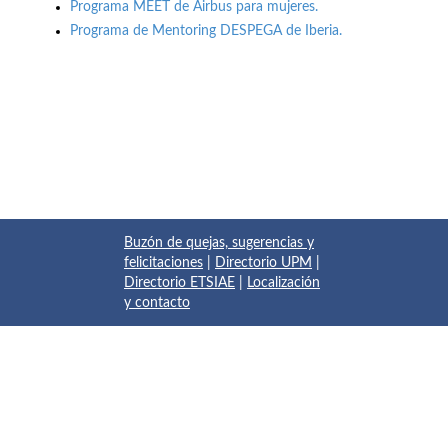
Programa MEET de Airbus para mujeres.
Programa de Mentoring DESPEGA de Iberia.
Buzón de quejas, sugerencias y
felicitaciones
|
Directorio UPM
|
Directorio ETSIAE
|
Localización
y contacto
© 2017 Escuela Técnica Superior de Ingeniería Aeronáutica y
del Espacio
Pza. del Cardenal Cisneros, 3
✆ 910675534 - 910675572