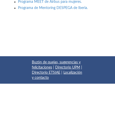
Programa MEET de Airbus para mujeres.
Programa de Mentoring DESPEGA de Iberia.
Buzón de quejas, sugerencias y
felicitaciones
|
Directorio UPM
|
Directorio ETSIAE
|
Localización
y contacto
© 2017 Escuela Técnica Superior de Ingeniería Aeronáutica y
del Espacio
Pza. del Cardenal Cisneros, 3
✆ 910675534 - 910675572