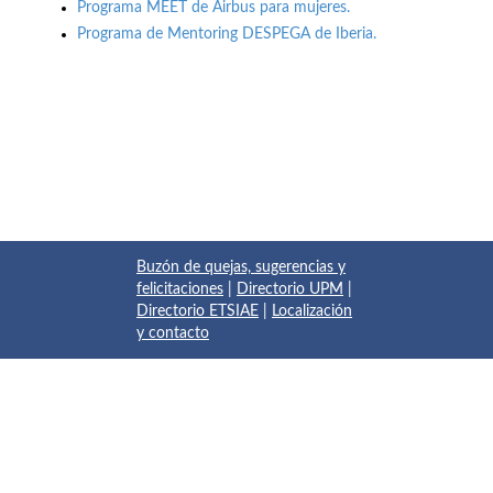
Programa MEET de Airbus para mujeres.
Programa de Mentoring DESPEGA de Iberia.
Buzón de quejas, sugerencias y
felicitaciones
|
Directorio UPM
|
Directorio ETSIAE
|
Localización
y contacto
© 2017 Escuela Técnica Superior de Ingeniería Aeronáutica y
del Espacio
Pza. del Cardenal Cisneros, 3
✆ 910675534 - 910675572