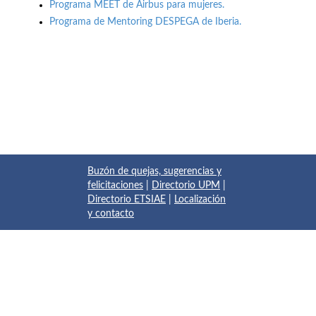
Programa MEET de Airbus para mujeres.
Programa de Mentoring DESPEGA de Iberia.
Buzón de quejas, sugerencias y
felicitaciones
|
Directorio UPM
|
Directorio ETSIAE
|
Localización
y contacto
© 2017 Escuela Técnica Superior de Ingeniería Aeronáutica y
del Espacio
Pza. del Cardenal Cisneros, 3
✆ 910675534 - 910675572